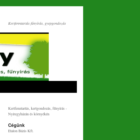
Kertfenntartás fűnyírás, gyepgondozás
Kertfenntartás, kertgondozás, fűnyírás -
Nyíregyházán és környékén
Cégünk
Etalon Bázis Kft.