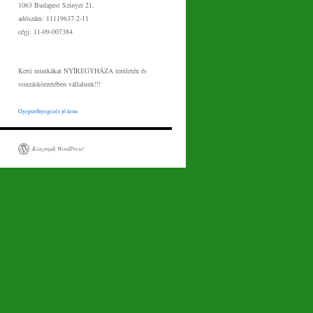
1063 Budapest Szinyei 21.
adószám: 11119637-2-11
cégj: 11-09-007384
Kerti munkákat NYÍREGYHÁZA területén és
vonzáskörzetében vállalunk!!!
Gyepszőnyegezés jó áron
Köszönjük WordPress!