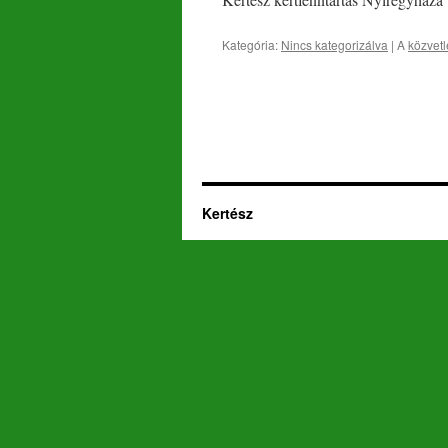
Kategória:
Nincs kategorizálva
| A
közvetl
Kertész