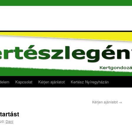
delem
Kapcsolat
Kérjen ajánlatot
Kertész Nyíregyházán
Kérjen ajánlatot
→
tartást
ző:
Dani