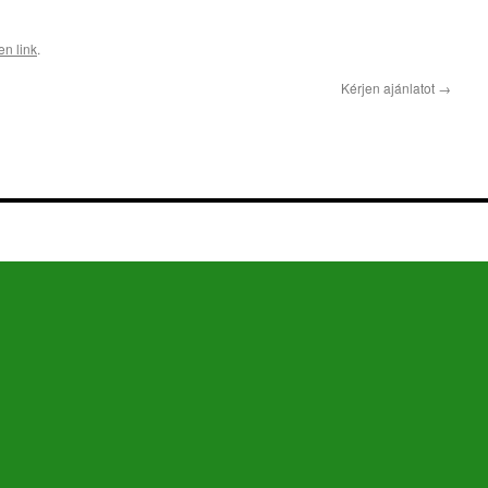
en link
.
Kérjen ajánlatot
→